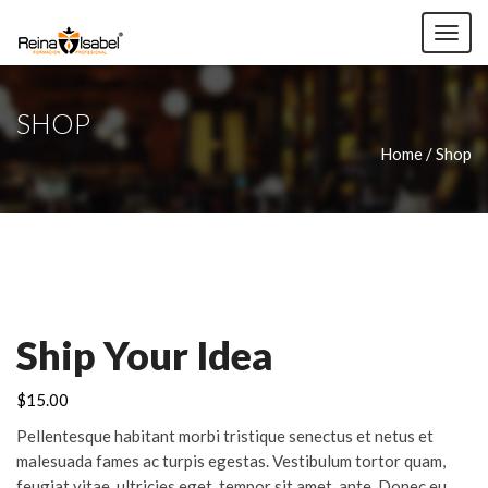
TOG
NAV
SHOP
Home / Shop
Ship Your Idea
$
15.00
Pellentesque habitant morbi tristique senectus et netus et
malesuada fames ac turpis egestas. Vestibulum tortor quam,
feugiat vitae, ultricies eget, tempor sit amet, ante. Donec eu