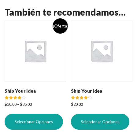
También te recomendamos…
¡Oferta!
Ship Your Idea
Ship Your Idea
Valorado
Valorado
$
30.00
–
$
35.00
$
20.00
con
con
4.00
4.33
Este
Est
de 5
de 5
producto
pro
Seleccionar Opciones
Seleccionar Opciones
tiene
tie
múltiples
múl