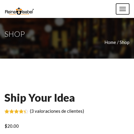
TOG
NAV
SHOP
Home / Shop
Ship Your Idea
(
3
valoraciones de clientes)
Valorado
3
con
4.33
$
20.00
de 5 en
base a