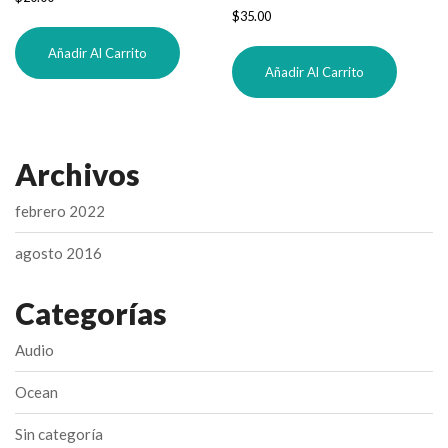
Valorado
$
35.00
con
3.00
de 5
Añadir Al Carrito
Añadir Al Carrito
Archivos
febrero 2022
agosto 2016
Categorías
Audio
Ocean
Sin categoría