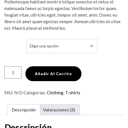
Pellentesque habitant morbi tristique senectus et netus et
valoraciones
de
malesuada fames ac turpis egestas. Vestibulum tortor quam,
clientes
feugiat vitae, ultricies eget, tempor sit amet, ante. Donec eu
libero sit amet quam egestas semper. Aenean ultricies mi vitae
est. Mauris placerat eleifend leo.
COLOR
Ship
Añadir Al Carrito
Your
Idea
cantidad
SKU:
N/D
Categorías:
Clothing
,
T-shirts
Descripción
Valoraciones (3)
Descripción