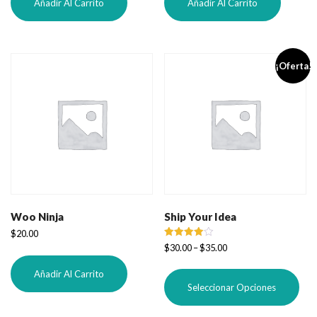
Añadir Al Carrito
Añadir Al Carrito
¡Oferta!
Woo Ninja
Ship Your Idea
$
20.00
Valorado
$
30.00
–
$
35.00
con
4.00
Est
de 5
Añadir Al Carrito
pro
Seleccionar Opciones
tie
múl