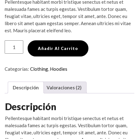
Pellentesque habitant morbi tristique senectus et netus et
en
base
malesuada fames ac turpis egestas. Vestibulum tortor quam,
a
valoraciones
feugiat vitae, ultricies eget, tempor sit amet, ante. Donec eu
de
libero sit amet quam egestas semper. Aenean ultricies mi vitae
clientes
est. Mauris placerat eleifend leo.
Happy
Añadir Al Carrito
Ninja
cantidad
Categorías:
Clothing
,
Hoodies
Descripción
Valoraciones (2)
Descripción
Pellentesque habitant morbi tristique senectus et netus et
malesuada fames ac turpis egestas. Vestibulum tortor quam,
feugiat vitae, ultricies eget, tempor sit amet, ante. Donec eu