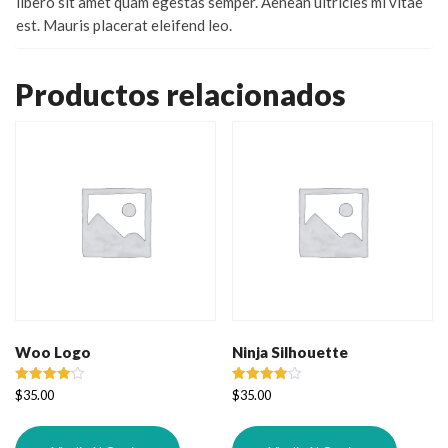
libero sit amet quam egestas semper. Aenean ultricies mi vitae
est. Mauris placerat eleifend leo.
Productos relacionados
Woo Logo
Ninja Silhouette
Valorado
Valorado
$
35.00
$
35.00
con
con
4.00
4.00
de 5
de 5