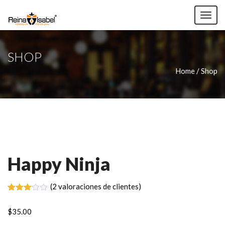
TOG
NAV
SHOP
Home / Shop
Happy Ninja
(
2
valoraciones de clientes)
Valorado
2
con
$
35.00
3.00
de 5