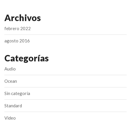
var
Las
Archivos
opc
se
pue
febrero 2022
ele
en
agosto 2016
la
pág
Categorías
de
pro
Audio
Ocean
Sin categoría
Standard
Video