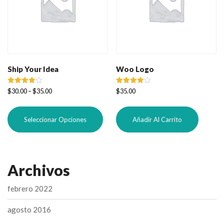
Ship Your Idea
Woo Logo
Valorado
Valorado
$
30.00
–
$
35.00
$
35.00
con
con
4.00
4.00
Este
de 5
de 5
producto
Seleccionar Opciones
Añadir Al Carrito
tiene
múltiples
variantes.
Las
Archivos
opciones
se
pueden
febrero 2022
elegir
en
agosto 2016
la