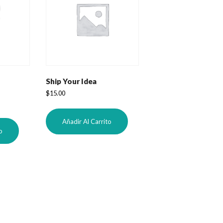
Ship Your Idea
$
15.00
Añadir Al Carrito
o