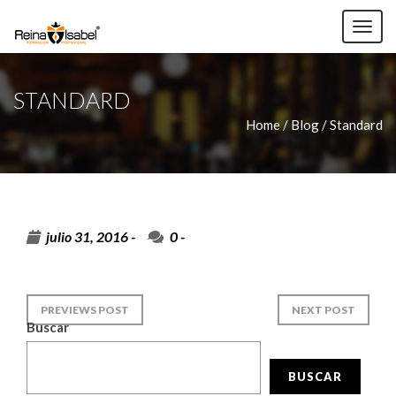
TOG
NAV
STANDARD
Home /
Blog / Standard
julio 31, 2016 -
0
-
PREVIEWS POST
NEXT POST
Buscar
BUSCAR