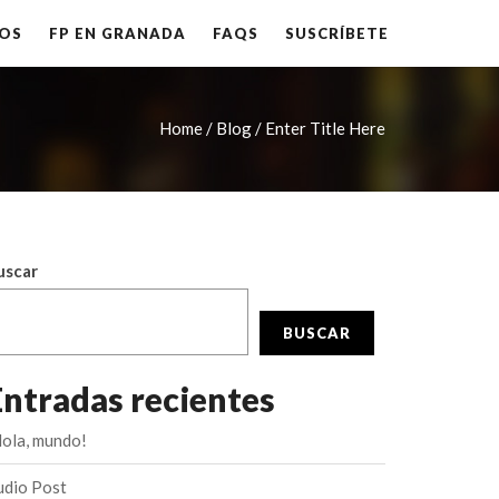
OS
FP EN GRANADA
FAQS
SUSCRÍBETE
Home /
Blog / Enter Title Here
uscar
BUSCAR
Entradas recientes
Hola, mundo!
udio Post