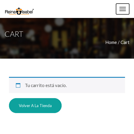
TOG
NAV
CART
Home /
Cart
Tu carrito está vacío.
Volver A La Tienda