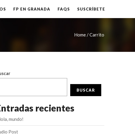
OS
FP EN GRANADA
FAQS
SUSCRÍBETE
Home /
Carrito
uscar
BUSCAR
Entradas recientes
Hola, mundo!
udio Post